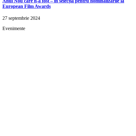
Anul Nou care n-a fost – în selecția pentru nominalizările la
European Film Awards
27 septembrie 2024
Evenimente