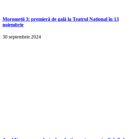
Moromeții 3: premieră de gală la Teatrul Național în 13
noiembrie
30 septembrie 2024