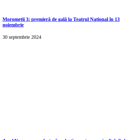
Moromeții 3: premieră de gală la Teatrul Național în 13
noiembrie
30 septembrie 2024