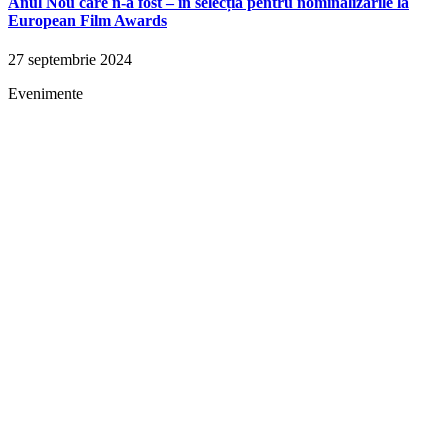
Anul Nou care n-a fost – în selecția pentru nominalizările la
European Film Awards
27 septembrie 2024
Evenimente