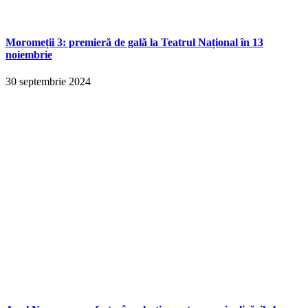
Moromeții 3: premieră de gală la Teatrul Național în 13
noiembrie
30 septembrie 2024