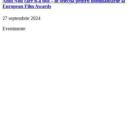
Anul Nou care n-a fost – în selecția pentru nominalizările la
European Film Awards
27 septembrie 2024
Evenimente