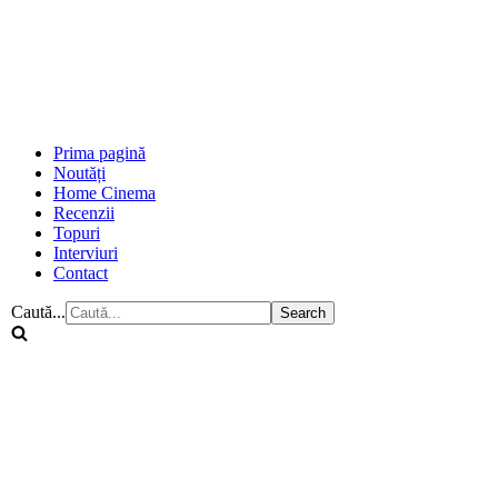
Prima pagină
Noutăți
Home Cinema
Recenzii
Topuri
Interviuri
Contact
Caută...