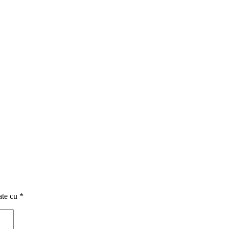
ate cu
*