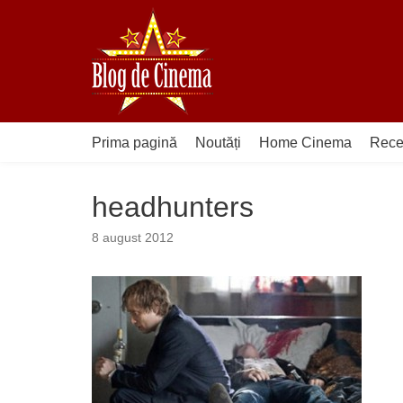
Sari
la
conținut
Prima pagină
Noutăți
Home Cinema
Rece
headhunters
8 august 2012