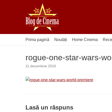
Sari
la
conținut
Prima pagină
Noutăți
Home Cinema
Rece
rogue-one-star-wars-wo
11 decembrie 2016
Lasă un răspuns