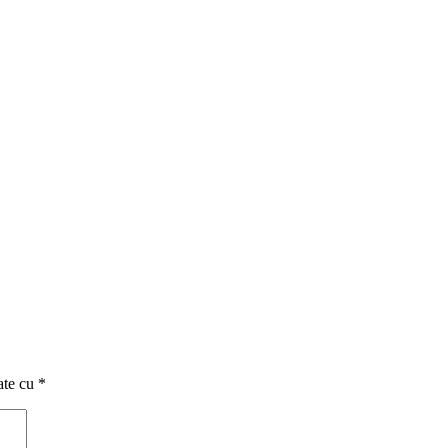
ate cu
*