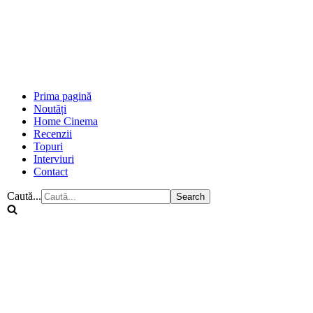
Prima pagină
Noutăți
Home Cinema
Recenzii
Topuri
Interviuri
Contact
Caută...