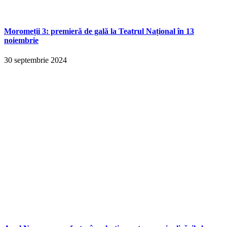
Moromeții 3: premieră de gală la Teatrul Național în 13
noiembrie
30 septembrie 2024