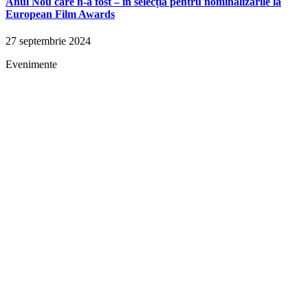
Anul Nou care n-a fost – în selecția pentru nominalizările la
European Film Awards
27 septembrie 2024
Evenimente