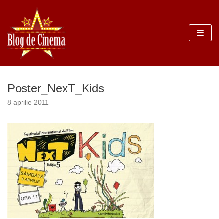
Sari
la
conținut
Poster_NexT_Kids
8 aprilie 2011