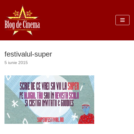
Sari
la
conținut
festivalul-super
5 iunie 2015