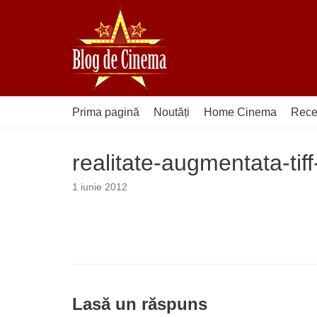
Sari
la
conținut
Prima pagină
Noutăți
Home Cinema
Rece
realitate-augmentata-tif
1 iunie 2012
Lasă un răspuns