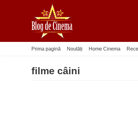
Sari
la
conținut
Prima pagină
Noutăți
Home Cinema
Rece
filme câini