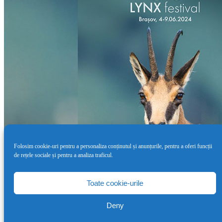
Folosim cookie-uri pentru a personaliza conținutul și anunțurile, pentru a oferi funcții
de rețele sociale și pentru a analiza traficul.
Cea de-a doua ediție LYNX Festival va
avea loc între 4 – 9 iunie
Toate cookie-urile
7 mai 2024
Deny
Copyright 2010-2026 Blog de Cinema.