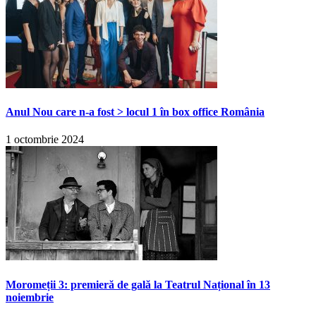
Anul Nou care n-a fost > locul 1 în box office România
1 octombrie 2024
Moromeții 3: premieră de gală la Teatrul Național în 13
noiembrie