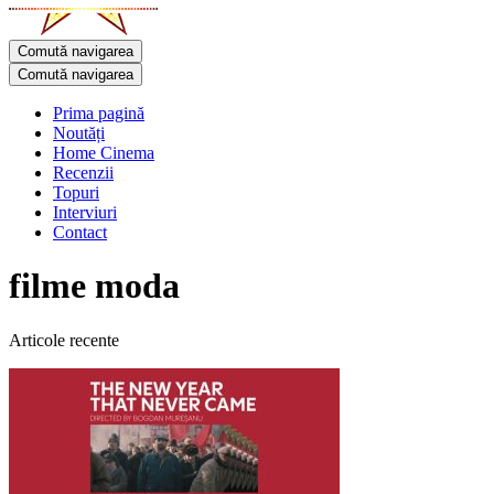
Comută navigarea
Comută navigarea
Prima pagină
Noutăți
Home Cinema
Recenzii
Topuri
Interviuri
Contact
filme moda
Articole recente