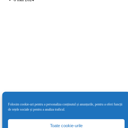
Folosim cookie-uri pentru a personaliza conținutul și anunțurile, pentru a oferi funcții
de rețele sociale și pentru a analiza traficul.
Cea de-a doua ediție LYNX Festival va
avea loc între 4 – 9 iunie
Toate cookie-urile