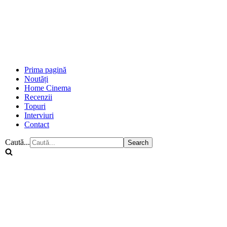
Prima pagină
Noutăți
Home Cinema
Recenzii
Topuri
Interviuri
Contact
Caută...