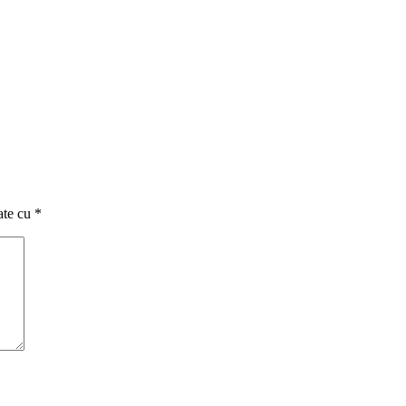
ate cu
*