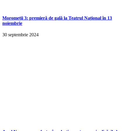
Moromeții 3: premieră de gală la Teatrul Național în 13
noiembrie
30 septembrie 2024