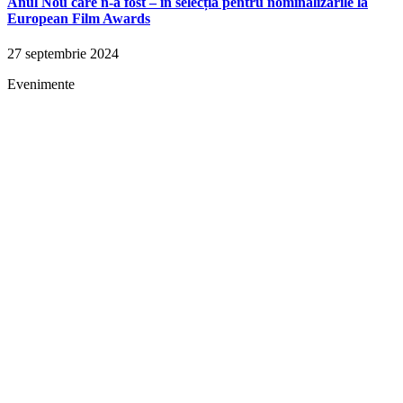
Anul Nou care n-a fost – în selecția pentru nominalizările la
European Film Awards
27 septembrie 2024
Evenimente