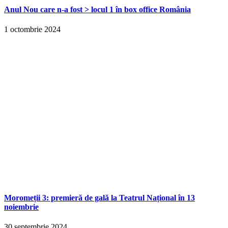
Anul Nou care n-a fost > locul 1 în box office România
1 octombrie 2024
Moromeții 3: premieră de gală la Teatrul Național în 13
noiembrie
30 septembrie 2024