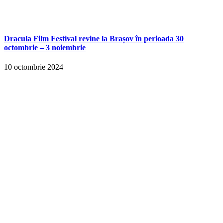
Dracula Film Festival revine la Brașov în perioada 30
octombrie – 3 noiembrie
10 octombrie 2024