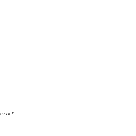
ate cu
*