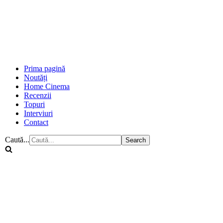
Prima pagină
Noutăți
Home Cinema
Recenzii
Topuri
Interviuri
Contact
Caută...