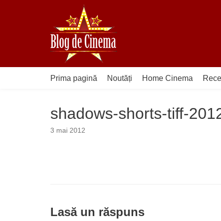
Sari
la
conținut
Prima pagină
Noutăți
Home Cinema
Rece
shadows-shorts-tiff-201
3 mai 2012
Lasă un răspuns