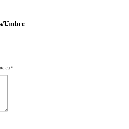
ws/Umbre
ate cu
*