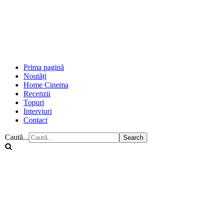
Prima pagină
Noutăți
Home Cinema
Recenzii
Topuri
Interviuri
Contact
Caută...