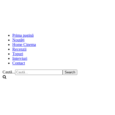
Prima pagină
Noutăți
Home Cinema
Recenzii
Topuri
Interviuri
Contact
Caută...