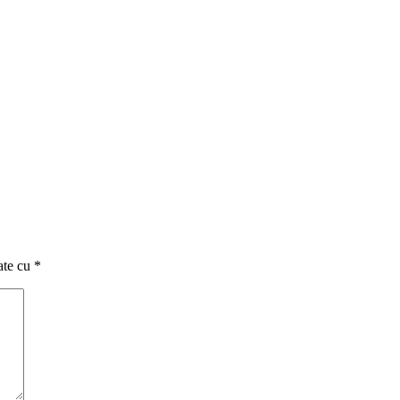
ate cu
*