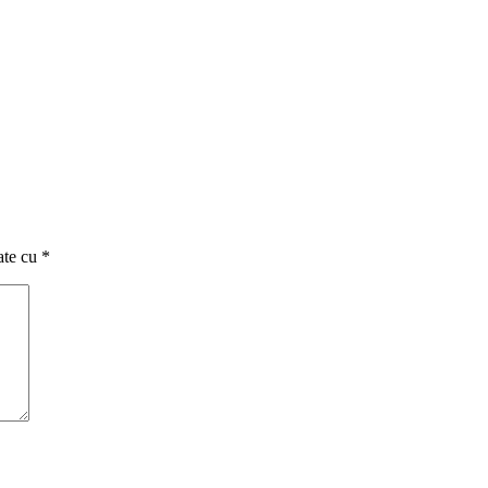
ate cu
*