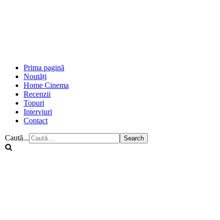
Prima pagină
Noutăți
Home Cinema
Recenzii
Topuri
Interviuri
Contact
Caută...