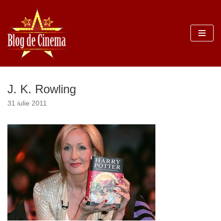
Sari
la
conținut
J. K. Rowling
31 iulie 2011