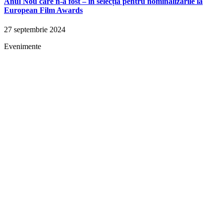
Anul Nou care n-a fost – în selecția pentru nominalizările la
European Film Awards
27 septembrie 2024
Evenimente