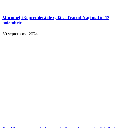
Moromeții 3: premieră de gală la Teatrul Național în 13
noiembrie
30 septembrie 2024