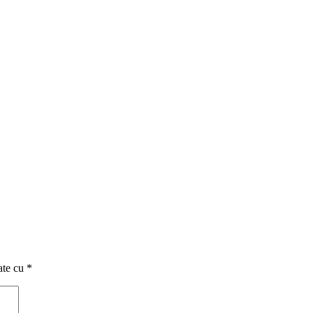
ate cu
*