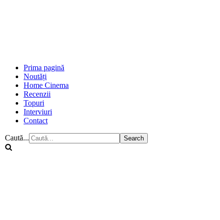
Prima pagină
Noutăți
Home Cinema
Recenzii
Topuri
Interviuri
Contact
Caută...