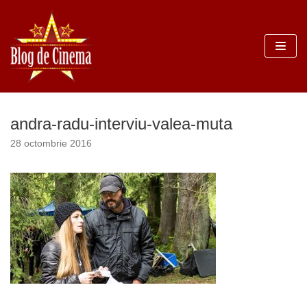
Sari
la
conținut
andra-radu-interviu-valea-muta
28 octombrie 2016