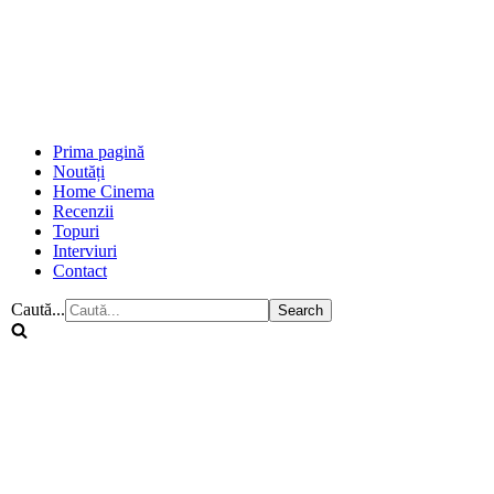
Prima pagină
Noutăți
Home Cinema
Recenzii
Topuri
Interviuri
Contact
Caută...