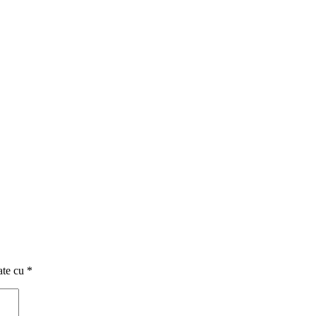
ate cu
*