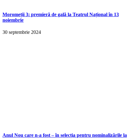
Moromeții 3: premieră de gală la Teatrul Național în 13
noiembrie
30 septembrie 2024
Anul Nou care n-a fost – în selecția pentru nominalizările la