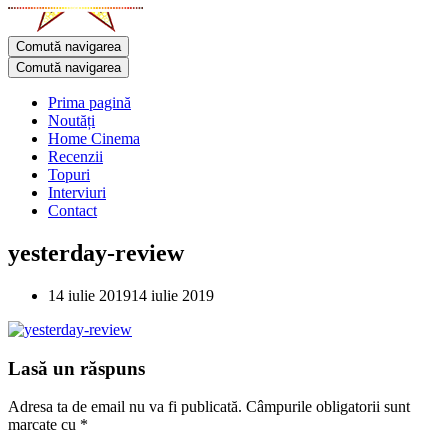
Comută navigarea
Comută navigarea
Prima pagină
Noutăți
Home Cinema
Recenzii
Topuri
Interviuri
Contact
yesterday-review
14 iulie 2019
14 iulie 2019
Lasă un răspuns
Adresa ta de email nu va fi publicată.
Câmpurile obligatorii sunt
marcate cu
*