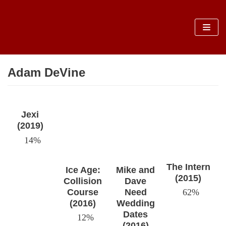
Sari
la
conținut
Adam DeVine
Jexi
(2019)
14%
The Intern
Ice Age:
Mike and
(2015)
Collision
Dave
Course
Need
62%
(2016)
Wedding
Dates
12%
(2016)