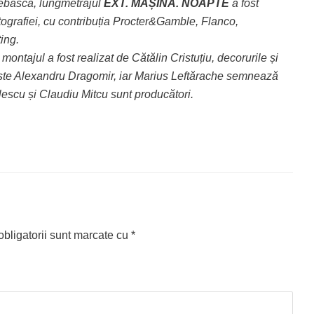
ebasca, lungmetrajul
EXT. MAȘINĂ. NOAPTE
a fost
atografiei, cu contribuția Procter&Gamble, Flanco,
ing.
ontajul a fost realizat de Cătălin Cristuțiu, decorurile și
ste Alexandru Dragomir, iar Marius Leftărache semnează
escu și Claudiu Mitcu sunt producători.
bligatorii sunt marcate cu
*