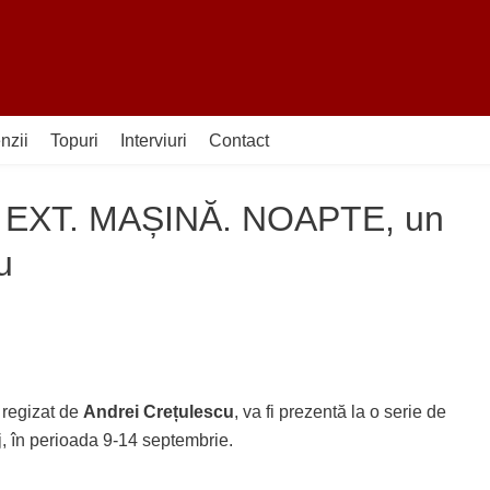
nzii
Topuri
Interviuri
Contact
tru EXT. MAȘINĂ. NOAPTE, un
u
i regizat de
Andrei Crețulescu
, va fi prezentă la o serie de
uj, în perioada 9-14 septembrie.