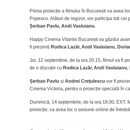
Prima proiecție a filmului în București va avea l
Popesco. Alături de regizor, vor participa toți cei p
Șerban Pavlu, Andi Vasluianu
.
Happy Cinema Vitantis București va găzdui avanp
fi prezenți
Rodica Lazăr, Andi Vasluianu, Dori
Joi, 12 septembrie, de la ora 20.15, filmul va fi 
de o discuție cu
Rodica Lazăr, Andi Vasluianu,
Șerban Pavlu
și
Andrei Crețulescu
vor fi preze
Cinema Victoria, pentru o proiecție specială în
Duminică, 14 septembrie, de la ora 18.00, EXT
proiecție, va avea loc o sesiune online de întrebă