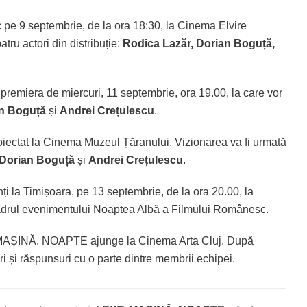
oc pe 9 septembrie, de la ora 18:30, la Cinema Elvire
atru actori din distribuție:
Rodica Lazăr, Dorian Boguță,
remiera de miercuri, 11 septembrie, ora 19.00, la care vor
an Boguță
și
Andrei Crețulescu
.
proiectat la Cinema Muzeul Țăranului. Vizionarea va fi urmată
 Dorian Boguță
și
Andrei Crețulescu
.
nți la Timișoara, pe 13 septembrie, de la ora 20.00, la
 cadrul evenimentului Noaptea Albă a Filmului Românesc.
. MAȘINĂ. NOAPTE ajunge la Cinema Arta Cluj. După
ri și răspunsuri cu o parte dintre membrii echipei.