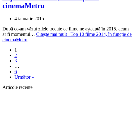
cinemaMetru
4 ianuarie 2015
După ce-am văzut zilele trecute ce filme ne așteaptă în 2015, acum
ar fi momentul…
Citește mai mult »
Top 10 filme 2014, în funcție de
cinemaMetru
1
2
3
…
6
Următor »
Articole recente