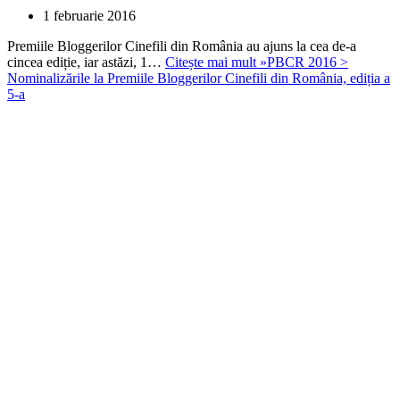
1 februarie 2016
Premiile Bloggerilor Cinefili din România au ajuns la cea de-a
cincea ediție, iar astăzi, 1…
Citește mai mult »
PBCR 2016 >
Nominalizările la Premiile Bloggerilor Cinefili din România, ediția a
5-a