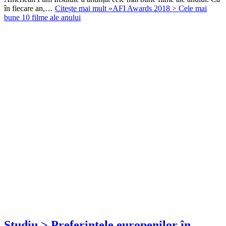
în fiecare an,…
Citește mai mult »
AFI Awards 2018 > Cele mai
bune 10 filme ale anului
Studiu > Preferințele europenilor în