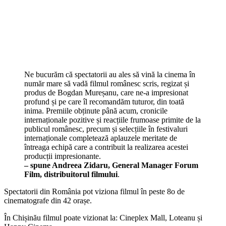
Ne bucurăm că spectatorii au ales să vină la cinema în
număr mare să vadă filmul românesc scris, regizat și
produs de Bogdan Mureșanu, care ne-a impresionat
profund și pe care îl recomandăm tuturor, din toată
inima. Premiile obținute până acum, cronicile
internaționale pozitive și reacțiile frumoase primite de la
publicul românesc, precum și selecțiile în festivaluri
internaționale completează aplauzele meritate de
întreaga echipă care a contribuit la realizarea acestei
producții impresionante.
– spune Andreea Zidaru, General Manager Forum
Film, distribuitorul filmului
.
Spectatorii din România pot viziona filmul în peste 8o de
cinematografe din 42 orașe.
În Chișinău filmul poate vizionat la: Cineplex Mall, Loteanu și