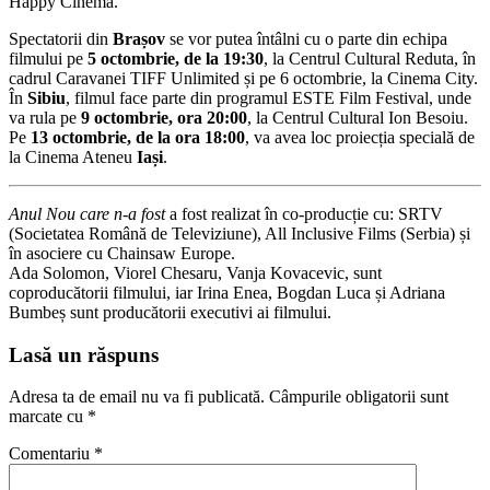
Happy Cinema.
Spectatorii din
Brașov
se vor putea întâlni cu o parte din echipa
filmului pe
5 octombrie, de la 19:30
, la Centrul Cultural Reduta, în
cadrul Caravanei TIFF Unlimited și pe 6 octombrie, la Cinema City.
În
Sibiu
, filmul face parte din programul ESTE Film Festival, unde
va rula pe
9 octombrie, ora 20:00
, la Centrul Cultural Ion Besoiu.
Pe
13 octombrie, de la ora 18:00
, va avea loc proiecția specială de
la Cinema Ateneu
Iași
.
Anul Nou care n-a fost
a fost realizat în co-producție cu: SRTV
(Societatea Română de Televiziune), All Inclusive Films (Serbia) și
în asociere cu Chainsaw Europe.
Ada Solomon, Viorel Chesaru, Vanja Kovacevic, sunt
coproducătorii filmului, iar Irina Enea, Bogdan Luca și Adriana
Bumbeș sunt producătorii executivi ai filmului.
Lasă un răspuns
Adresa ta de email nu va fi publicată.
Câmpurile obligatorii sunt
marcate cu
*
Comentariu
*