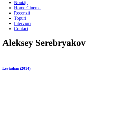
Noutăți
Home Cinema
Recenzii
Topuri
Interviuri
Contact
Aleksey Serebryakov
Leviathan (2014)