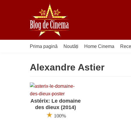
Sari
la
conținut
Prima pagină
Noutăți
Home Cinema
Rece
Alexandre Astier
Astérix: Le domaine
des dieux (2014)
100%