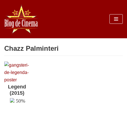
Sari
la
conținut
Chazz Palminteri
Legend
(2015)
50%