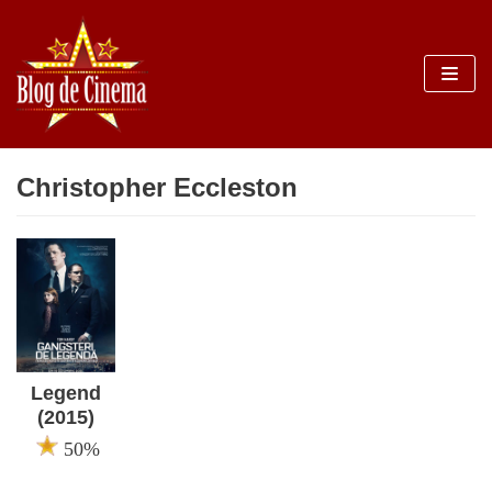
Sari
la
conținut
Christopher Eccleston
Legend
(2015)
50%