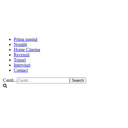
Prima pagină
Noutăți
Home Cinema
Recenzii
Topuri
Interviuri
Contact
Caută...