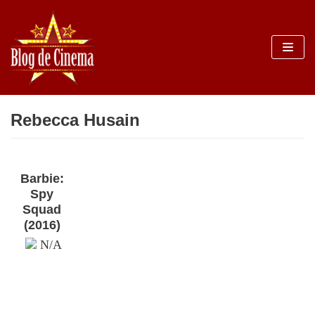
Sari
la
conținut
Rebecca Husain
Barbie:
Spy
Squad
(2016)
N/A