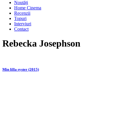
Noutăți
Home Cinema
Recenzii
Topuri
Interviuri
Contact
Rebecka Josephson
Min lilla syster (2015)