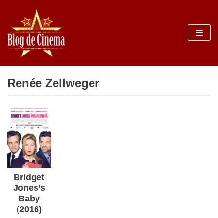
Sari
la
conținut
Renée Zellweger
Bridget
Jones’s
Baby
(2016)