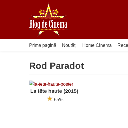
Sari
la
conținut
Prima pagină
Noutăți
Home Cinema
Rece
Rod Paradot
La tête haute (2015)
65%