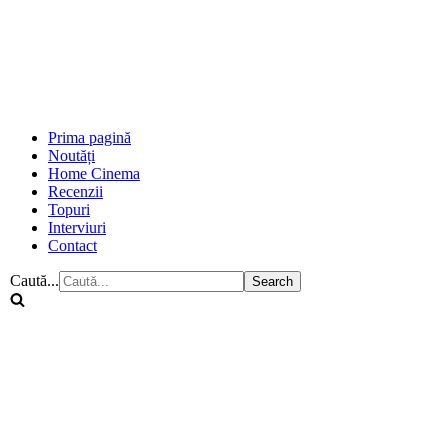
Prima pagină
Noutăți
Home Cinema
Recenzii
Topuri
Interviuri
Contact
Caută...