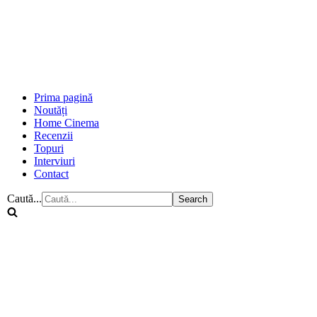
Prima pagină
Noutăți
Home Cinema
Recenzii
Topuri
Interviuri
Contact
Caută...