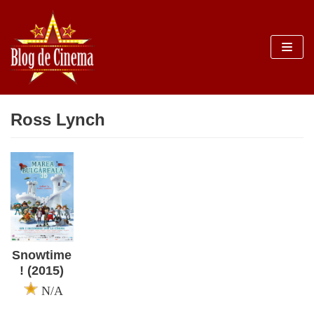
Sari
la
conținut
Ross Lynch
Snowtime
! (2015)
N/A