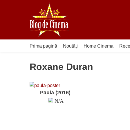
Sari
la
conținut
Prima pagină
Noutăți
Home Cinema
Rece
Roxane Duran
Paula (2016)
N/A