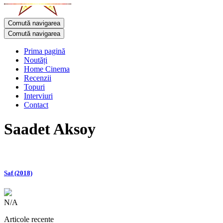
Comută navigarea
Comută navigarea
Prima pagină
Noutăți
Home Cinema
Recenzii
Topuri
Interviuri
Contact
Saadet Aksoy
Saf (2018)
N/A
Articole recente