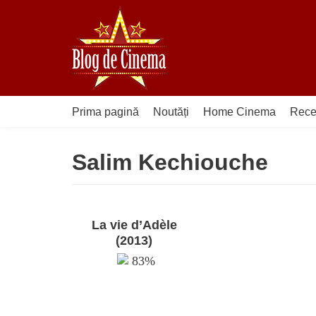
Sari
la
conținut
Prima pagină
Noutăți
Home Cinema
Rece
Salim Kechiouche
La vie d’Adèle
(2013)
83%