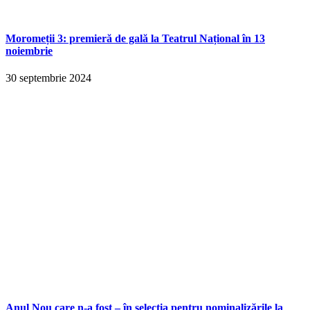
Moromeții 3: premieră de gală la Teatrul Național în 13
noiembrie
30 septembrie 2024
Anul Nou care n-a fost – în selecția pentru nominalizările la