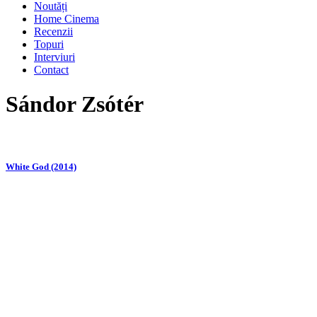
Noutăți
Home Cinema
Recenzii
Topuri
Interviuri
Contact
Sándor Zsótér
White God (2014)